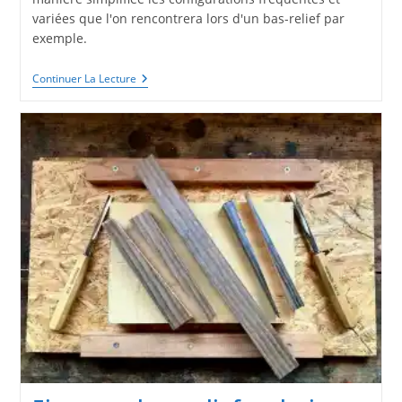
variées que l'on rencontrera lors d'un bas-relief par
exemple.
Comment
Continuer La Lecture
Bien
Utiliser
Ses
Gouges
De
Sculpture
Bois
?
Exercices
D’apprentissage