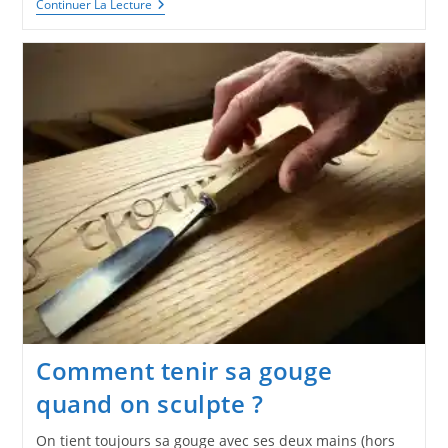
Comment
Continuer La Lecture
Affûter
Une
Gouge
De
Sculpture
Sur
Bois
?
Comment tenir sa gouge
quand on sculpte ?
On tient toujours sa gouge avec ses deux mains (hors