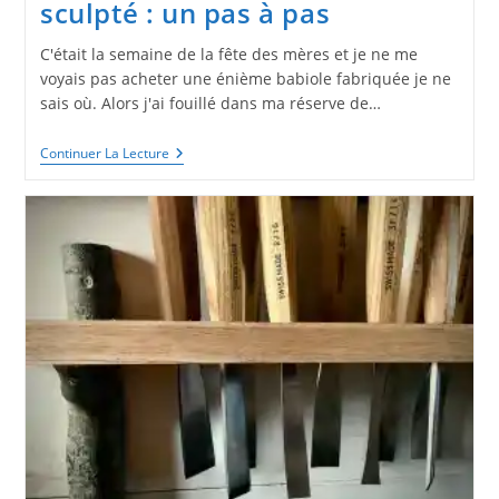
sculpté : un pas à pas
C'était la semaine de la fête des mères et je ne me
voyais pas acheter une énième babiole fabriquée je ne
sais où. Alors j'ai fouillé dans ma réserve de…
Soliflore
Continuer La Lecture
Tout
Simple
En
Bois
Sculpté
:
Un
Pas
À
Pas