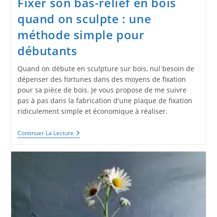
Fixer son bas-relief en bois
quand on sculpte : une
méthode simple pour
débutants
Quand on débute en sculpture sur bois, nul besoin de
dépenser des fortunes dans des moyens de fixation
pour sa pièce de bois. Je vous propose de me suivre
pas à pas dans la fabrication d'une plaque de fixation
ridiculement simple et économique à réaliser.
Fixer
Continuer La Lecture
Son
Bas-
Relief
En
Bois
Quand
On
Sculpte
:
Une