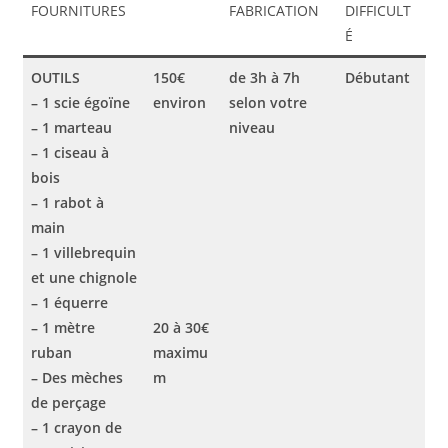
FOURNITURES
FABRICATION
DIFFICULT
É
OUTILS
150€
de 3h à 7h
Débutant
– 1 scie égoïne
environ
selon votre
– 1 marteau
niveau
– 1 ciseau à
bois
– 1 rabot à
main
– 1 villebrequin
et une chignole
– 1 équerre
– 1 mètre
20 à 30€
ruban
maximu
– Des mèches
m
de perçage
– 1 crayon de