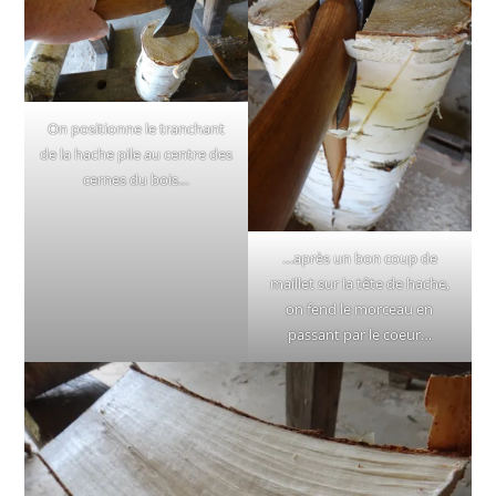
On positionne le tranchant
de la hache pile au centre des
cernes du bois…
…après un bon coup de
maillet sur la tête de hache,
on fend le morceau en
passant par le coeur…