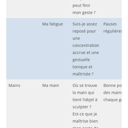
peut finir
mon geste ?
Ma fatigue
Suis-je assez
Pauses
reposé pour
régulières
une
concentration
accrue et une
gestuelle
tonique et
maîtrisée ?
Mains
Ma main
Où se trouve
Bonne posit
la main qui
des mains p
tient l’objet à
chaque gest
sculpter ?
Est-ce que je
maîtrise bien