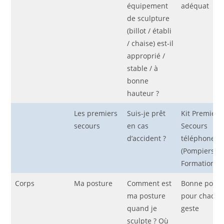
équipement
adéquat
de sculpture
(billot / établi
/ chaise) est-il
approprié /
stable / à
bonne
hauteur ?
Les premiers
Suis-je prêt
Kit Premiers
secours
en cas
Secours
d’accident ?
téléphone
(Pompiers/S
Formation (P
Corps
Ma posture
Comment est
Bonne postu
ma posture
pour chaqu
quand je
geste
sculpte ? Où