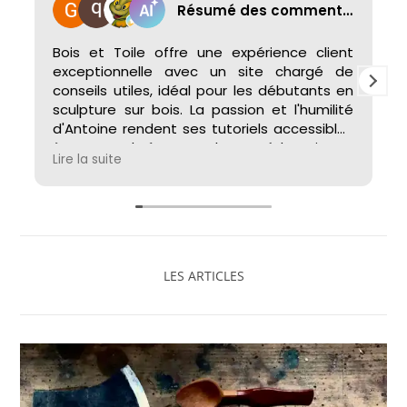
Résumé des commentaires
Bois et Toile offre une expérience client
exceptionnelle avec un site chargé de
conseils utiles, idéal pour les débutants en
sculpture sur bois. La passion et l'humilité
d'Antoine rendent ses tutoriels accessibles
à tous. La chaîne YouTube est éducative et
Lire la suite
inspirante, alors que la boutique en ligne
propose des outils et fournitures de qualité,
garantissant une expérience fluide du
début à la fin du projet.
LES ARTICLES