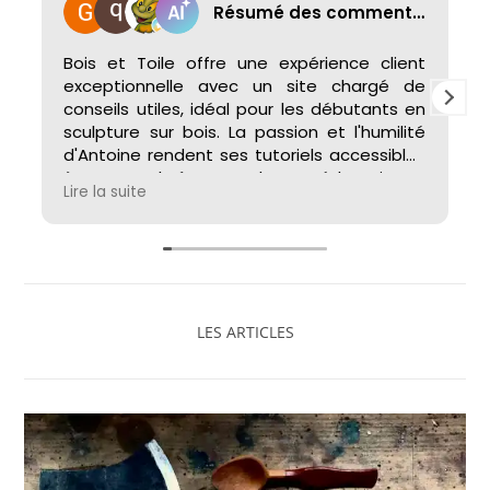
Résumé des commentaires
Bois et Toile offre une expérience client
exceptionnelle avec un site chargé de
conseils utiles, idéal pour les débutants en
sculpture sur bois. La passion et l'humilité
d'Antoine rendent ses tutoriels accessibles
à tous. La chaîne YouTube est éducative et
Lire la suite
inspirante, alors que la boutique en ligne
propose des outils et fournitures de qualité,
garantissant une expérience fluide du
début à la fin du projet.
LES ARTICLES