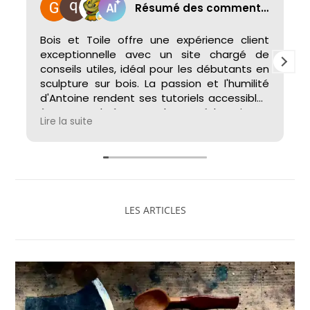
Résumé des commentaires
Bois et Toile offre une expérience client
exceptionnelle avec un site chargé de
conseils utiles, idéal pour les débutants en
sculpture sur bois. La passion et l'humilité
d'Antoine rendent ses tutoriels accessibles
à tous. La chaîne YouTube est éducative et
Lire la suite
inspirante, alors que la boutique en ligne
propose des outils et fournitures de qualité,
garantissant une expérience fluide du
début à la fin du projet.
LES ARTICLES